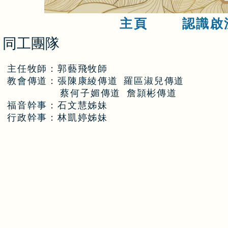
主頁
認識啟
​同工團隊
主任牧師：郭藝飛牧師
​教會傳道：張陳康綾傳道 羅區淑兒傳道
蔡何子媚傳道 詹頴彬傳道
福音幹事：石文慧姊妹
​行政幹事：林凱婷姊妹