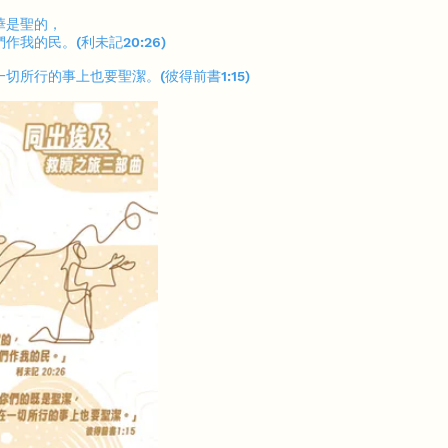
華是聖的，
我的民。(利未記20:26)
切所行的事上也要聖潔。(彼得前書1:15)