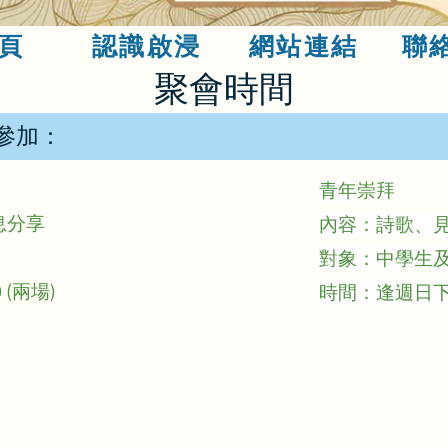
頁
認識啟浸
網站連結
聯
​聚會時間
加：​​
青年
崇
拜
息分享
內容：詩歌、
對象：中學生
 (兩場)
時間：逢週日下午