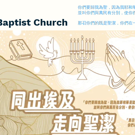
​你們要歸我為聖，因為我耶和
並叫你們與萬民有分別，使你們作
Baptist Church
​那召你們的既是聖潔，你們在一